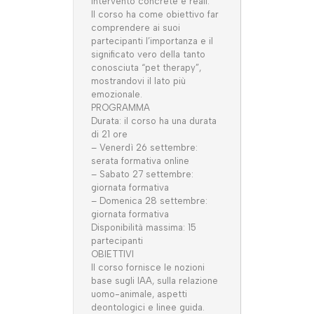
intervento concrete e reali.
Il corso ha come obiettivo far
comprendere ai suoi
partecipanti l’importanza e il
significato vero della tanto
conosciuta “pet therapy”,
mostrandovi il lato più
emozionale.
PROGRAMMA
Durata: il corso ha una durata
di 21 ore
– Venerdì 26 settembre:
serata formativa online
– Sabato 27 settembre:
giornata formativa
– Domenica 28 settembre:
giornata formativa
Disponibilità massima: 15
partecipanti
OBIETTIVI
Il corso fornisce le nozioni
base sugli IAA, sulla relazione
uomo-animale, aspetti
deontologici e linee guida.