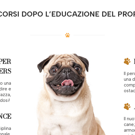
 CORSI DOPO L’EDUCAZIONE DEL PRO
PER
ERS
Il pe
una d
no una
compe
dire e
ostac
razza,
dosi!
NCE
Il nu
cane;
iplina
armon
onale,