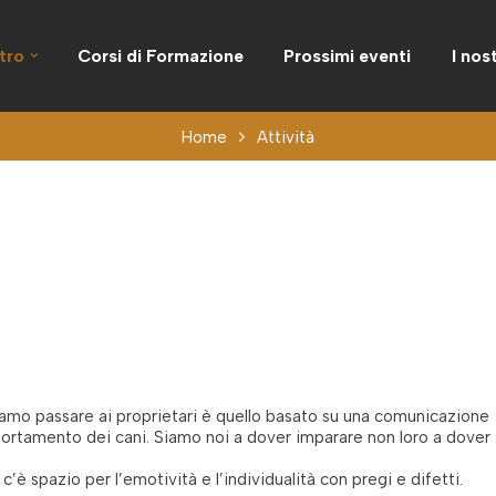
tro
Corsi di Formazione
Prossimi eventi
I nos
Home
Attività
liamo passare ai proprietari è quello basato su una comunicazione
mportamento dei cani. Siamo noi a dover imparare non loro a dover
 c’è spazio per l’emotività e l’individualità con pregi e difetti.