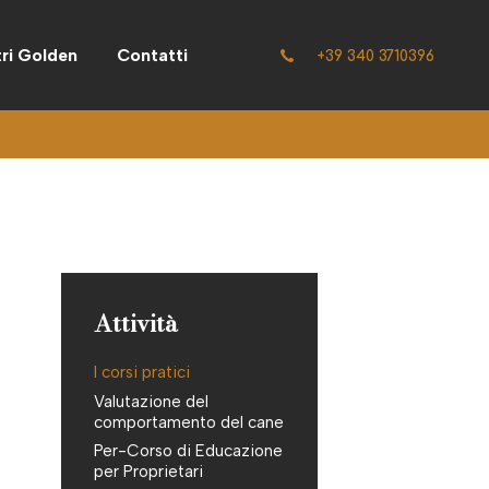
tri Golden
Contatti
+39 340 3710396
Attività
I corsi pratici
Valutazione del
comportamento del cane
Per-Corso di Educazione
per Proprietari