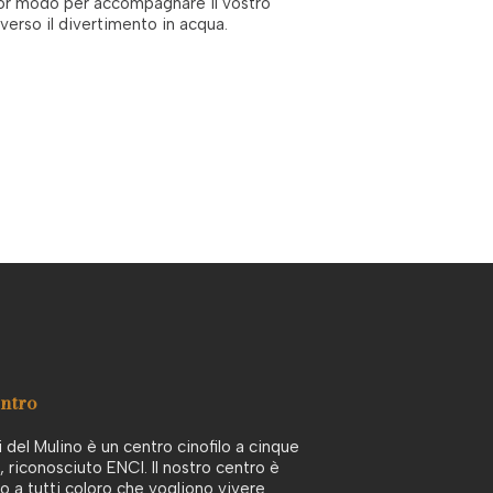
or modo per accompagnare il vostro
verso il divertimento in acqua.
entro
i del Mulino è un centro cinofilo a cinque
e, riconosciuto ENCI. Il nostro centro è
o a tutti coloro che vogliono vivere