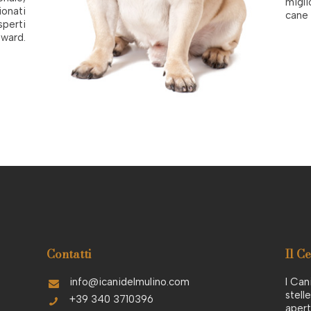
migli
ionati
cane 
sperti
eward.
Contatti
Il C
info@icanidelmulino.com
I Can
stell
+39 340 3710396
apert