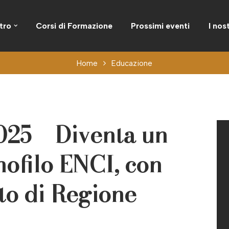
tro
Corsi di Formazione
Prossimi eventi
I nos
Home
Educazione
025 – Diventa un
ofilo ENCI, con
to di Regione