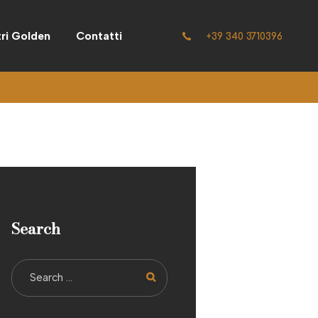
tri Golden
Contatti
+39 340 3710396
Search