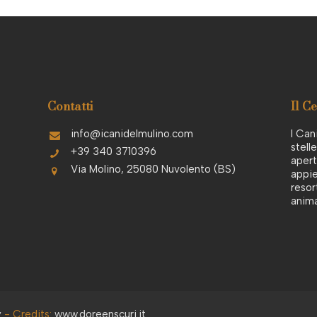
Contatti
Il C
info@icanidelmulino.com
I Can
stell
+39 340 3710396
apert
Via Molino, 25080 Nuvolento (BS)
appie
resor
anima
y
- Credits:
www.doreenscuri.it