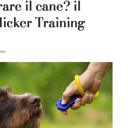
re il cane? il
icker Training
ts