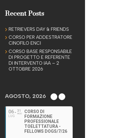
Recent Posts
RETRIEVERS DAY & FRIENDS
CORSO PER ADDESTRATORE
CINOFILO ENCI
CORSO BASE RESPONSABILE
DI PROGETTO E REFERENTE
DI INTERVENTO IAA – 2
OTTOBRE 2026
AGOSTO, 2026
06
31
CORSO DI
AGO
FORMAZIONE
LUG
PROFESSIONALE
TOELETTATURA -
FELLOWS DOGS/7/26